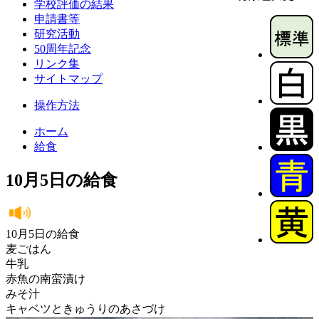
学校評価の結果
申請書等
研究活動
50周年記念
リンク集
サイトマップ
操作方法
ホーム
給食
10月5日の給食
10月5日の給食
麦ごはん
牛乳
赤魚の南蛮漬け
みそ汁
キャベツときゅうりのあさづけ