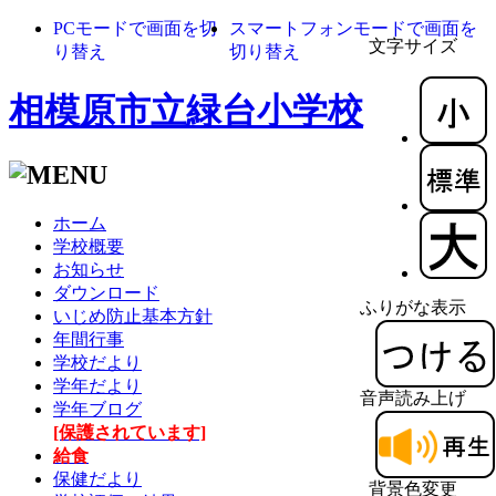
PCモードで画面を切
スマートフォンモードで画面を
文字サイズ
り替え
切り替え
相模原市立緑台小学校
ホーム
学校概要
お知らせ
ダウンロード
ふりがな表示
いじめ防止基本方針
年間行事
学校だより
学年だより
音声読み上げ
学年ブログ
[保護されています]
給食
保健だより
背景色変更