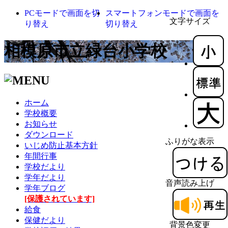
PCモードで画面を切
スマートフォンモードで画面を
文字サイズ
り替え
切り替え
相模原市立緑台小学校
ホーム
学校概要
お知らせ
ダウンロード
ふりがな表示
いじめ防止基本方針
年間行事
学校だより
学年だより
音声読み上げ
学年ブログ
[保護されています]
給食
保健だより
背景色変更