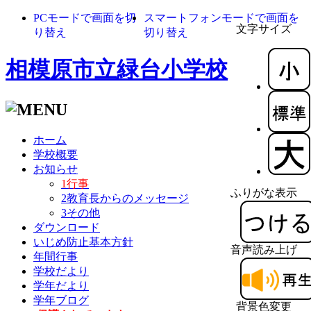
PCモードで画面を切
スマートフォンモードで画面を
文字サイズ
り替え
切り替え
相模原市立緑台小学校
ホーム
学校概要
お知らせ
1行事
ふりがな表示
2教育長からのメッセージ
3その他
ダウンロード
いじめ防止基本方針
音声読み上げ
年間行事
学校だより
学年だより
学年ブログ
背景色変更