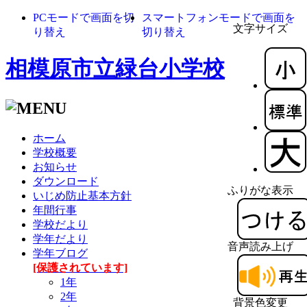
PCモードで画面を切
スマートフォンモードで画面を
文字サイズ
り替え
切り替え
相模原市立緑台小学校
ホーム
学校概要
お知らせ
ダウンロード
ふりがな表示
いじめ防止基本方針
年間行事
学校だより
学年だより
音声読み上げ
学年ブログ
[保護されています]
1年
2年
背景色変更