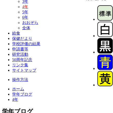
3年
4年
5年
6年
おおぞら
全体
給食
保健だより
学校評価の結果
申請書等
研究活動
50周年記念
リンク集
サイトマップ
操作方法
ホーム
学年ブログ
4年
学年ブログ