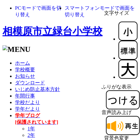
PCモードで画面を切
スマートフォンモードで画面を
文字サイズ
り替え
切り替え
相模原市立緑台小学校
ホーム
学校概要
お知らせ
ダウンロード
ふりがな表示
いじめ防止基本方針
年間行事
学校だより
学年だより
音声読み上げ
学年ブログ
[保護されています]
1年
2年
背景色変更