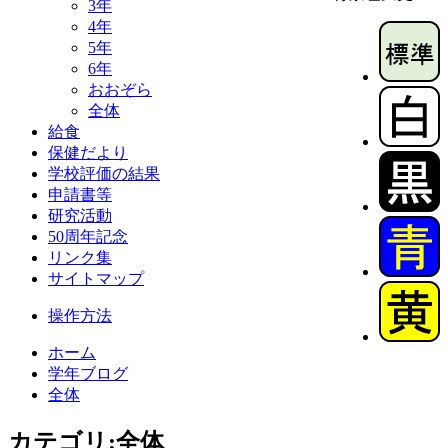
3年
4年
5年
6年
おおぞら
全体
給食
保健だより
学校評価の結果
申請書等
研究活動
50周年記念
リンク集
サイトマップ
操作方法
ホーム
学年ブログ
全体
カテゴリ:全体