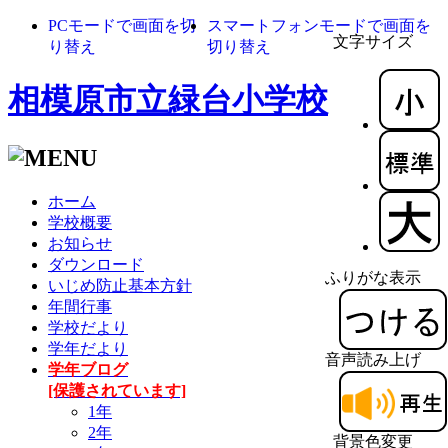
PCモードで画面を切
スマートフォンモードで画面を
文字サイズ
り替え
切り替え
相模原市立緑台小学校
ホーム
学校概要
お知らせ
ダウンロード
ふりがな表示
いじめ防止基本方針
年間行事
学校だより
学年だより
音声読み上げ
学年ブログ
[保護されています]
1年
2年
背景色変更