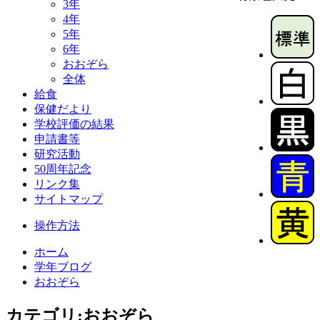
3年
4年
5年
6年
おおぞら
全体
給食
保健だより
学校評価の結果
申請書等
研究活動
50周年記念
リンク集
サイトマップ
操作方法
ホーム
学年ブログ
おおぞら
カテゴリ:おおぞら